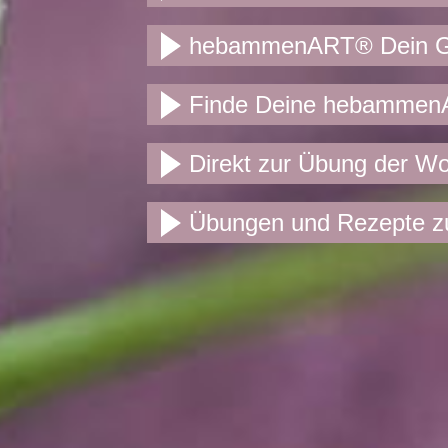
hebammenART® Dein Ge
Finde Deine hebammen
Direkt zur Übung der W
Übungen und Rezepte z