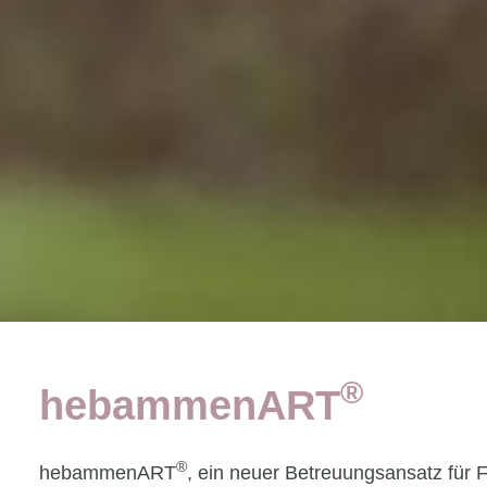
®
hebammenART
®
hebammenART
, ein neuer Betreuungsansatz für F