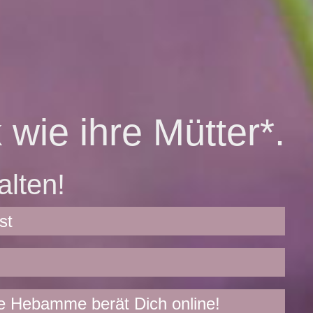
 wie ihre Mütter*.
alten!
st
Hebamme berät Dich online!