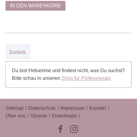
Zurück
Du bist Hebamme und findest nicht, was Du suchst?
Bitte schau in unseren
Shop für Professionals
Navigation
Sitemap
Datenschutz
Impressum
Kontakt
überspringen
Über uns
Glossar
Downloads