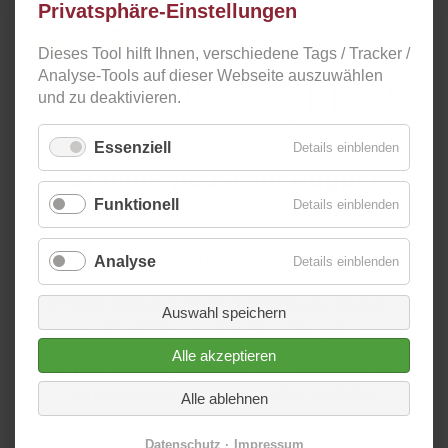
Privatsphäre-Einstellungen
Dieses Tool hilft Ihnen, verschiedene Tags / Tracker /
Analyse-Tools auf dieser Webseite auszuwählen
und zu deaktivieren.
Essenziell
für
Details einblenden
Essenzie
Sommerpause im August
Funktionell
für
Details einblenden
Wir sind in unserer Sommerpause, und nur
Funktion
sporadisch zu erreichen - ab Anfang September sind
Analyse
für
Details einblenden
wir erholt und wieder da!
Analyse
Die Fortbildungen nach der Sommerpause freuen sich
Auswahl speichern
währenddessen über Anmeldungen...
Alle akzeptieren
Sichern Sie sich jetzt Ihren Platz – wir freuen uns
darauf, Sie bald wieder begrüßen zu dürfen!
Alle ablehnen
☀️Schöne Sommerzeit! ☀️
Datenschutz
Impressum