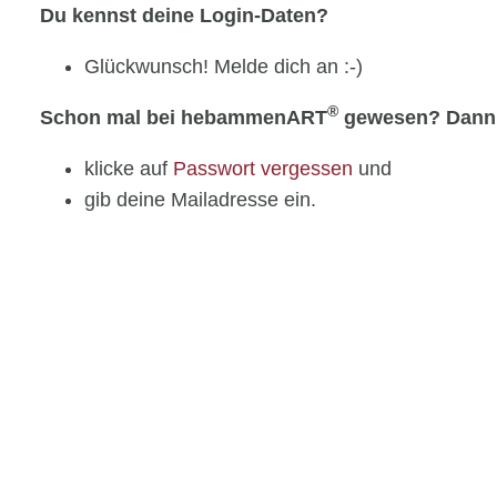
Du kennst deine Login-Daten?
Glückwunsch! Melde dich an :-)
®
Schon mal bei hebammenART
gewesen? Dann
klicke auf
Passwort vergessen
und
gib deine Mailadresse ein.
®
Neu bei hebammenART
?
erstelle ein Benutzerkonto
Navigation
Sitemap
Datenschutz
überspringen