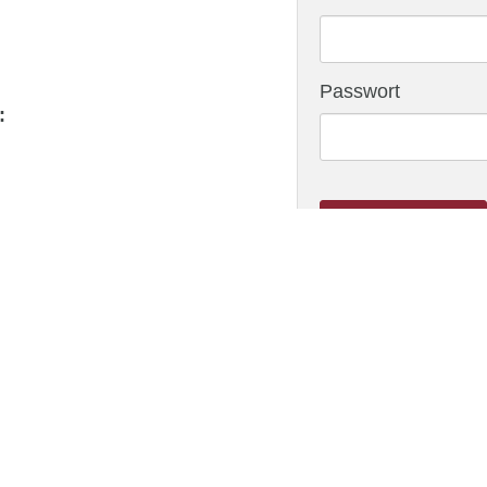
Passwort
:
ANMELDEN
Benutzerkonto erstell
Impressum
Kontakt
Über uns
Downloads