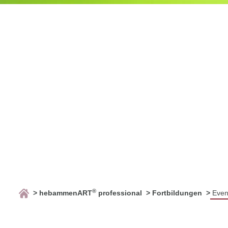
®
hebammenART
professional
Fortbildungen
Even