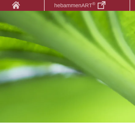
®
hebammenART