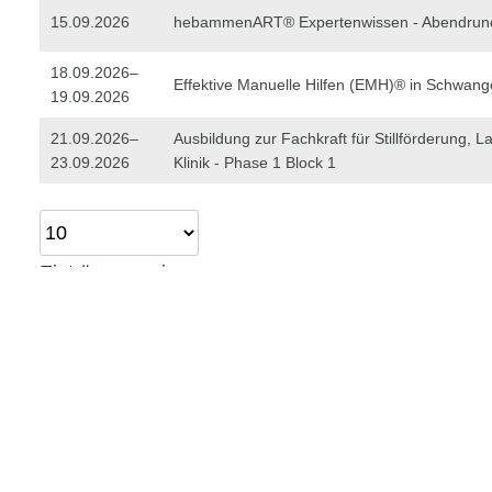
15.09.2026
hebammenART® Expertenwissen - Abendrun
18.09.2026–
Effektive Manuelle Hilfen (EMH)® in Schwang
19.09.2026
21.09.2026–
Ausbildung zur Fachkraft für Stillförderung, La
23.09.2026
Klinik - Phase 1 Block 1
Einträge anzeigen
Infos zum Anmeldestand
Details beim Veranstalter
Es sind
noch Plätze frei
, meldet euch an, in