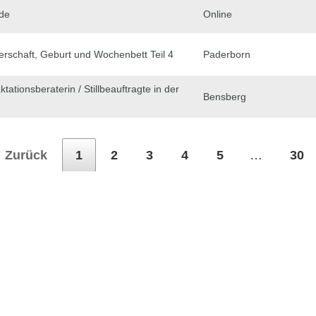
de
Online
erschaft, Geburt und Wochenbett Teil 4
Paderborn
ktationsberaterin / Stillbeauftragte in der
Bensberg
Zurück
1
2
3
4
5
…
30
dem ihr auf den Button Anmeldung klickt