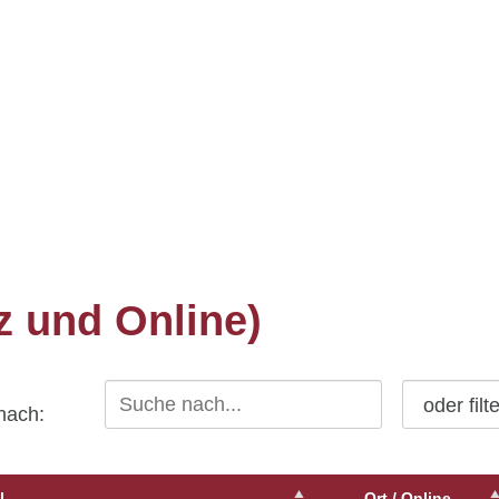
z und Online)
oder filt
 nach:
l
Ort / Online