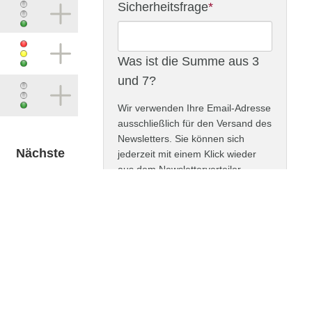
Adresse
Pflichtfeld
Sicherheitsfrage
*
Was ist die Summe aus 3
und 7?
Wir verwenden Ihre Email-Adresse
ausschließlich für den Versand des
Newsletters. Sie können sich
Nächste
jederzeit mit einem Klick wieder
aus dem Newsletterverteiler
austragen. Näheres in unserer
Datenschutzerklärung
.
ABONNIEREN