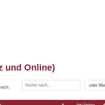
z und Online)
oder filt
 nach:
l
Ort / Online