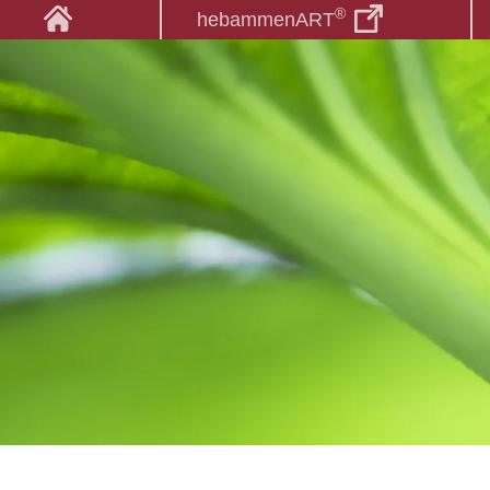
®
hebammenART