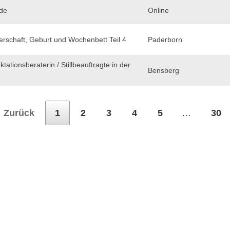
de
Online
erschaft, Geburt und Wochenbett Teil 4
Paderborn
ktationsberaterin / Stillbeauftragte in der
Bensberg
Zurück
1
2
3
4
5
…
30
dem ihr auf den Button Anmeldung klickt