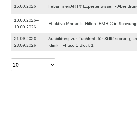
15.09.2026
hebammenART® Expertenwissen - Abendrun
18.09.2026–
Effektive Manuelle Hilfen (EMH)® in Schwang
19.09.2026
21.09.2026–
Ausbildung zur Fachkraft für Stillförderung, La
23.09.2026
Klinik - Phase 1 Block 1
Einträge anzeigen
Infos zum Anmeldestand
Details beim Veranstalter
Es sind
noch Plätze frei
, meldet euch an, in