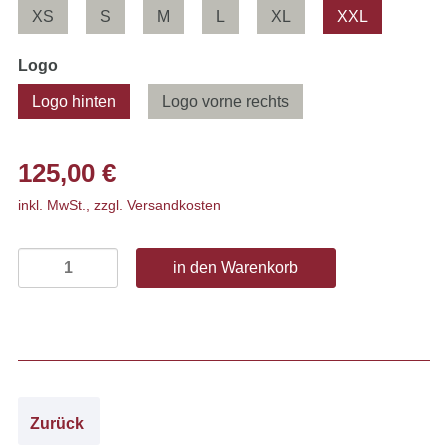
XS
S
M
L
XL
XXL
Pflichtfeld
Logo
Logo hinten
Logo vorne rechts
125,00
€
inkl. MwSt., zzgl. Versandkosten
Zurück