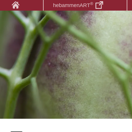
®
hebammenART