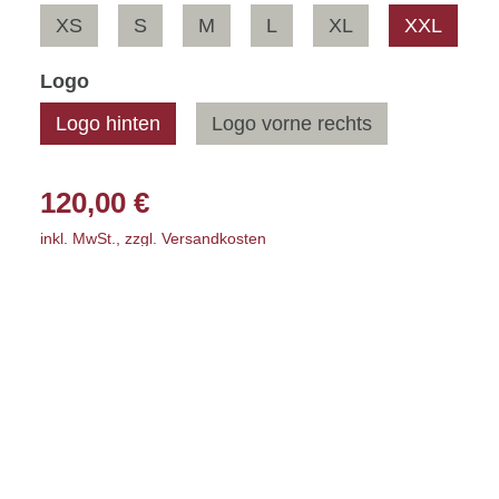
XS
S
M
L
XL
XXL
Pflichtfeld
Logo
Logo hinten
Logo vorne rechts
120,00
€
inkl. MwSt., zzgl. Versandkosten