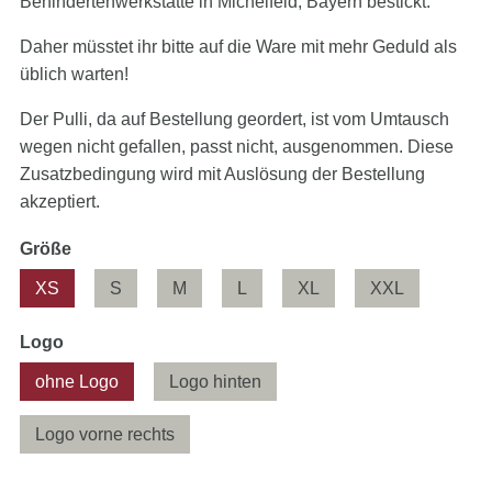
Behindertenwerkstätte in Michelfeld, Bayern bestickt.
Daher müsstet ihr bitte auf die Ware mit mehr Geduld als
üblich warten!
Der Pulli, da auf Bestellung geordert, ist vom Umtausch
wegen nicht gefallen, passt nicht, ausgenommen. Diese
Zusatzbedingung wird mit Auslösung der Bestellung
akzeptiert.
Pflichtfeld
Größe
XS
S
M
L
XL
XXL
Pflichtfeld
Logo
ohne Logo
Logo hinten
Logo vorne rechts