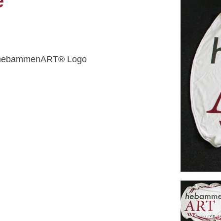
e
en hebammenART® Logo