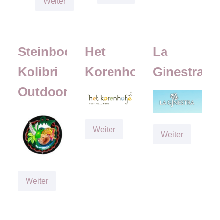
Hebammenpraxis
Amboom
Weiter
Maucher
Bauchgefühl
Steinbock
Het
La
Kolibri
Korenhofje
Ginestra
Outdoor
Het
Weiter
La
Weiter
Korenhofje
Ginestra
Steinbock
Weiter
Kolibri
Outdoor