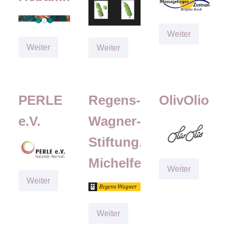
Massageli
Weiter
Zentrum
Praxis
Weiter
Edith
Weiter
für
Gätjen
Hebammenkunst
PERLE
Regens-
OlivOlio
e.V.
Wagner-
Stiftung,
Michelfeld
OlivOlio
Weiter
PERLE
Weiter
e.V.
Regens-
Weiter
Wagner-