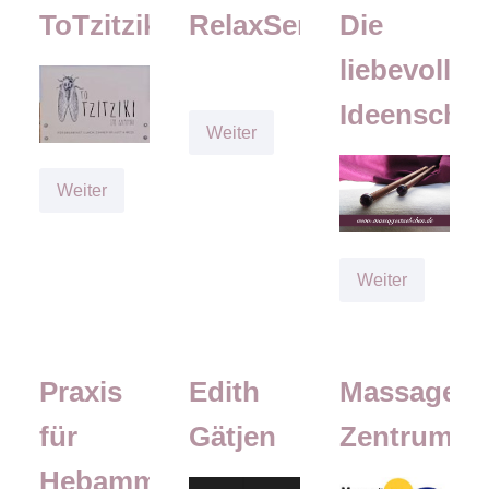
ToTzitziki
RelaxSensation
Die
liebevolle
Ideenschm
RelaxSensation
Weiter
ToTzitziki
Weiter
Die
Weiter
liebevolle
Ideenschm
Praxis
Edith
Massagelie
für
Gätjen
Zentrum
Hebammenkunst