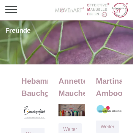
Freunde
Hebammenpraxis
Annette
Martina
Bauchgefühl
Maucher
Amboom
Martina
Weiter
Annette
Weiter