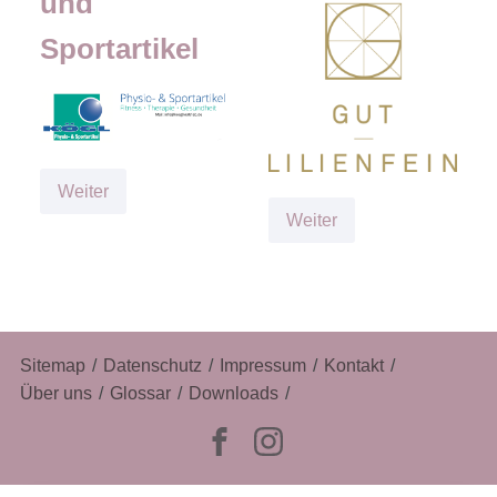
und
Sportartikel
Kögl
Weiter
Physio-
Gut
Weiter
und
Lilienfein
Sportartikel
Navigation
Sitemap
Datenschutz
Impressum
Kontakt
überspringen
Über uns
Glossar
Downloads